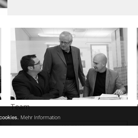
. DI Willibald Boder
DI Boder GmbH
g 1
Stiftingtalstraße 165a
0 Fürstenfeld
A - 8010 Graz
3 3382/51717-0
Tel.
+43 316/32173-0
W 17
office@diboder.at
0 diboder.at - DI Boder GmbH. Alle Rechte vorbehalten. Site designed by
Team
 cookies.
Mehr Information
UNSER TEAM