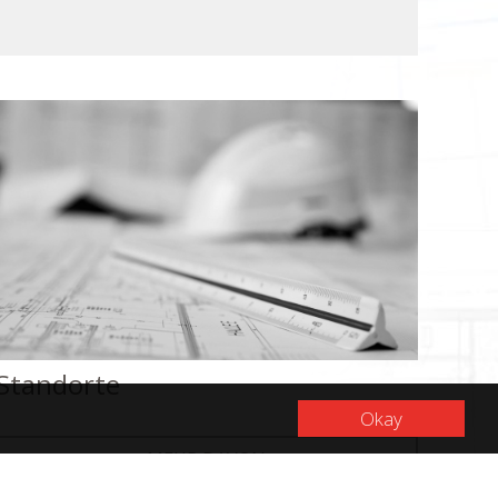
DOWNLOAD
DATENSCHUTZ
IMPRESSUM
EWAY
.
Standorte
Okay
MEHR DAVON