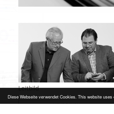
Ziv. Ing
Feldwe
A - 828
Tel.
+4
Fax: D
E-Mail:
© 202
Leitbild
Diese Webseite verwendet Cookies. This website uses
MEHR DAVON