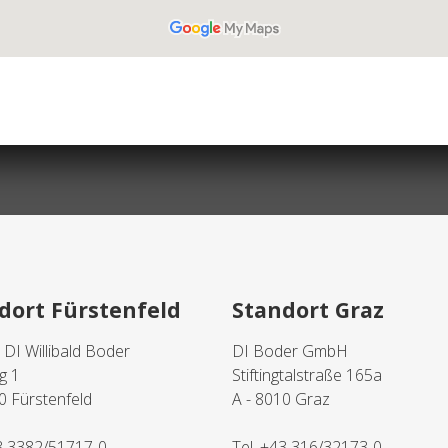
dort Fürstenfeld
Standort Graz
. DI Willibald Boder
DI Boder GmbH
g 1
Stiftingtalstraße 165a
0 Fürstenfeld
A - 8010 Graz
3 3382/51717-0
Tel.
+43 316/32173-0