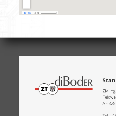
Stan
Ziv. Ing
Feldwe
A - 828
Tel.
+4