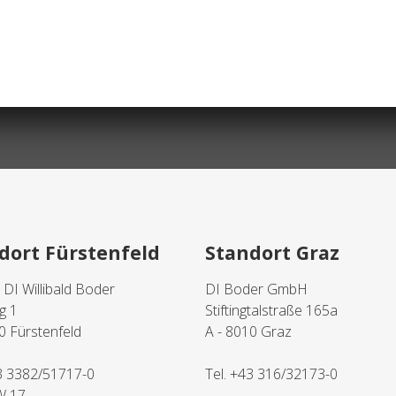
dort Fürstenfeld
Standort Graz
. DI Willibald Boder
DI Boder GmbH
g 1
Stiftingtalstraße 165a
0 Fürstenfeld
A - 8010 Graz
3 3382/51717-0
Tel.
+43 316/32173-0
W 17