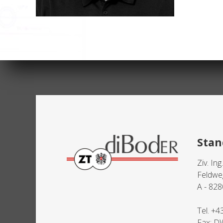
Stan
Ziv. Ing
Feldwe
A - 828
Tel.
+4
Fax: D