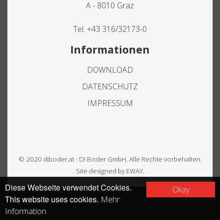
A - 8010 Graz
Tel.
+43 316/32173-0
Informationen
DOWNLOAD
DATENSCHUTZ
IMPRESSUM
© 2020 diboder.at - DI Boder GmbH. Alle Rechte vorbehalten.
Site designed by
EWAY
.
Diese Webseite verwendet Cookies.
Okay
This website uses cookies.
Mehr
Information